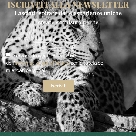
ISCRIVITI ALLA NEWSLETTER
Lasciati ispirare dalle esperienze uniche
create su misura per te
Dichiaro di aver preso visione
dell'
Informativa sulla Privacy
per la tutela dei
miei dati personali.
Iscriviti