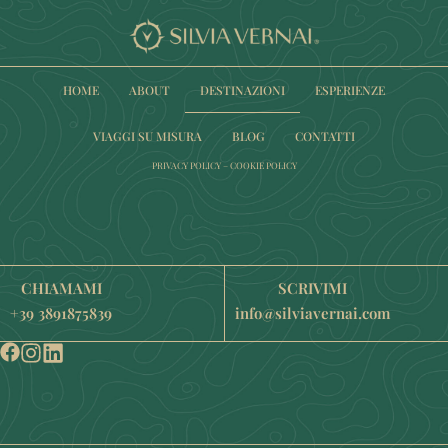
HOME
ABOUT
DESTINAZIONI
ESPERIENZE
VIAGGI SU MISURA
BLOG
CONTATTI
PRIVACY POLICY
–
COOKIE POLICY
CHIAMAMI
SCRIVIMI
+39 3891875839
info@silviavernai.com